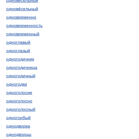
одновесельный
одновёсельный
одновременно
одновременность
одновременный
одноглавый
одноглазый
одногодичник
одногодичница
одногодичный
одногодки
одноголосие
одноголосно
одноголосный
одногорбый
однодворка
однодворцы