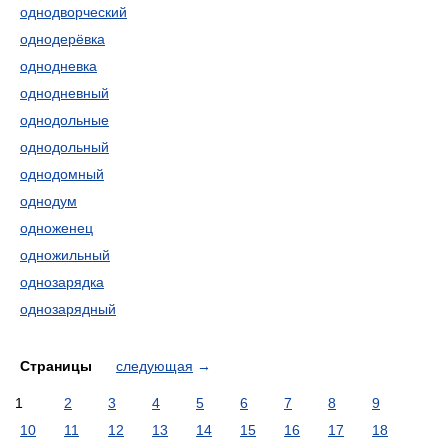
однодворческий
однодерёвка
однодневка
однодневный
однодольные
однодольный
однодомный
однодум
одноженец
одножильный
однозарядка
однозарядный
Страницы
следующая
→
1
2
3
4
5
6
7
8
9
10
11
12
13
14
15
16
17
18